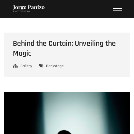
Saltar
Jorge Panizo – Photographer
PÁGINA PERSONAL DEL FOTÓGRAFO JORGE PANIZO
al
contenido
Behind the Curtain: Unveiling the
Magic
Gallery
Backstage